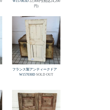
0
W157063D
22,000円(税込24,200
円)
ア
フランス製アンティークドア
W157030D
SOLD OUT