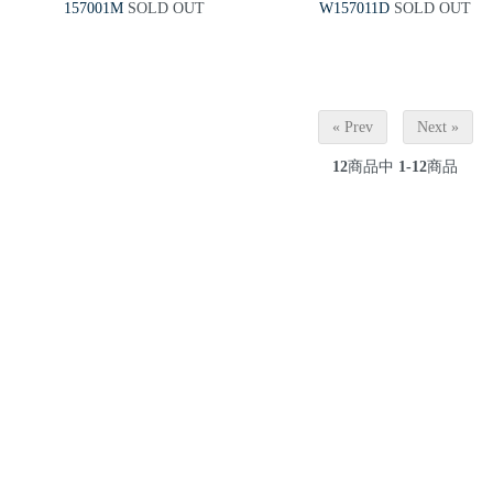
157001M
SOLD OUT
W157011D
SOLD OUT
« Prev
Next »
12
商品中
1-12
商品