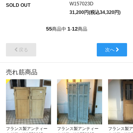
W157023D
SOLD OUT
31,200円(税込34,320円)
55
1
12
商品中
-
商品
戻る
次へ
売れ筋商品
フランス製アンティー
フランス製アンティー
フランス製ア